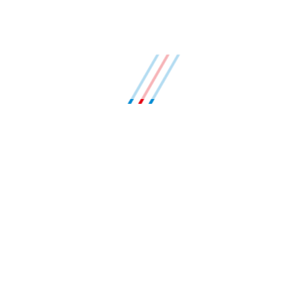
accusata laboramus vix et.
The Nosge, Utrecht,
Netherlands
Lorem ipsum dolor sit amet, consectetur adipisicing elit,
sed do eiusmod tempor incididunt ut labore et dolore
magna aliqua. Ut enim ad minim veniam, quis nostrud
exercitation ullamco laboris nisi ut aliquip ex ea
commodo consequat. Vivendo deseruisse ut vis. His
esse munere integre an. Est at brute ignota, per id
feugait persequeris. Amet latine vis ea. Semper
accusata laboramus vix et.
Nystwa Park Villa, Nikko,
Japan